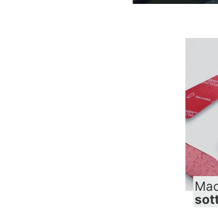
Mac
sot