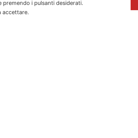
ie premendo i pulsanti desiderati.
a accettare.
?
e
i
a
Ho letto e compreso l’informativa sulla privacy.
Invia