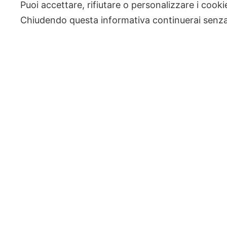
Puoi accettare, rifiutare o personalizzare i cook
Chiudendo questa informativa continuerai senz
Hai un'idea
Parliamon
Compila il form e un nostro incaricato t
contattaerà qualnto prim